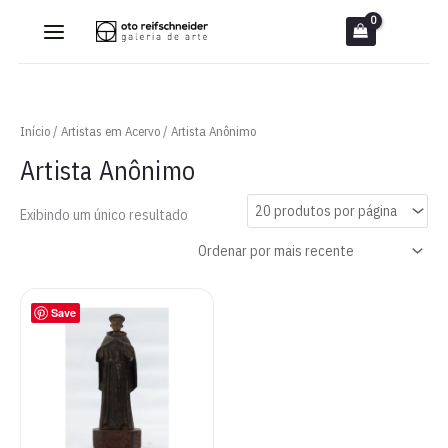
Ir
para
o
conteúdo
Início
/
Artistas em Acervo
/ Artista Anônimo
Artista Anônimo
Exibindo um único resultado
Save