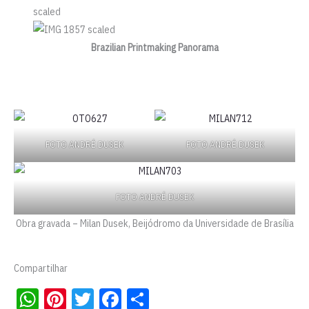
Brazilian Printmaking Panorama
FOTO ANDRÉ DUSEK
FOTO ANDRÉ DUSEK
FOTO ANDRÉ DUSEK
Obra gravada – Milan Dusek, Beijódromo da Universidade de Brasília
Compartilhar
W
Pi
T
Fa
S