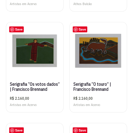
Artistas em Acervo
Athos Bulcão
Save
Save
Serigrafia “Os votos dados”
Serigrafia “O touro” |
| Francisco Brennand
Francisco Brennand
R$
2.160,00
R$
2.160,00
Artistas em Acervo
Artistas em Acervo
Save
Save