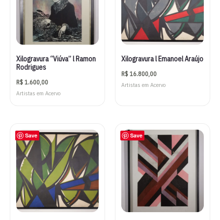
Xilogravura “Viúva” l Ramon
Xilogravura l Emanoel Araújo
Rodrigues
R$
16.800,00
R$
1.600,00
Artistas em Acervo
Artistas em Acervo
Save
Save