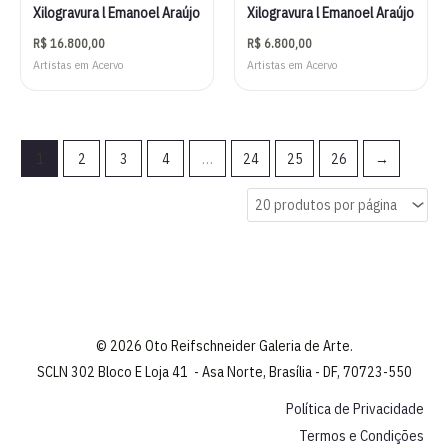
Xilogravura l Emanoel Araújo
Xilogravura l Emanoel Araújo
R$
16.800,00
R$
6.800,00
Artistas em Acervo
Artistas em Acervo
1
2
3
4
…
24
25
26
→
© 2026 Oto Reifschneider Galeria de Arte.
SCLN 302 Bloco E Loja 41 - Asa Norte, Brasília - DF, 70723-550
Política de Privacidade
Termos e Condições