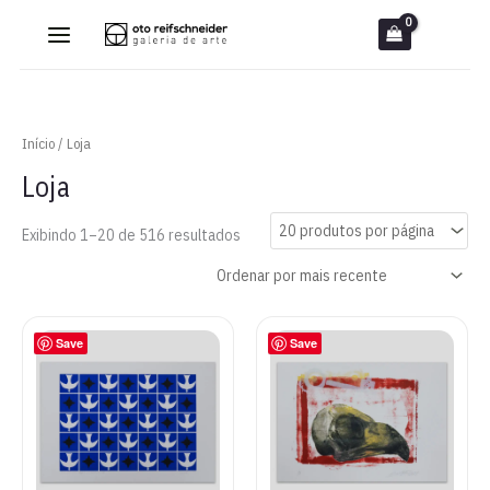
Ir
para
o
conteúdo
Início
/ Loja
Loja
Classificado
Exibindo 1–20 de 516 resultados
por
mais
recente
Save
Save