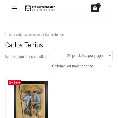
Ir
para
o
conteúdo
Início
/
Artistas em Acervo
/ Carlos Tenius
Carlos Tenius
Exibindo um único resultado
Save