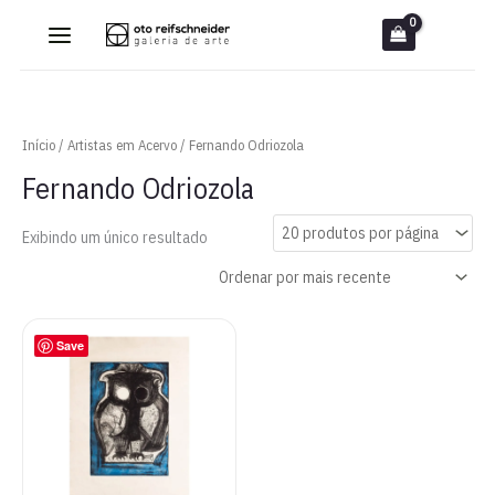
Ir
para
o
conteúdo
Início
/
Artistas em Acervo
/ Fernando Odriozola
Fernando Odriozola
Exibindo um único resultado
Save