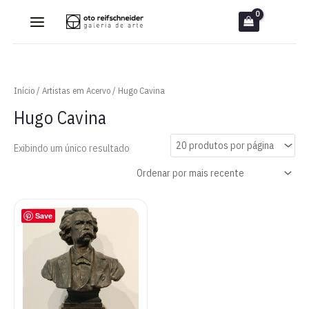
Ir
para
o
conteúdo
Início
/
Artistas em Acervo
/ Hugo Cavina
Hugo Cavina
Exibindo um único resultado
Save