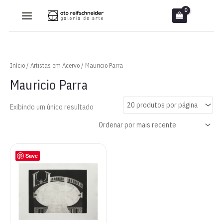
Ir
para
o
conteúdo
Início
/
Artistas em Acervo
/ Mauricio Parra
Mauricio Parra
Exibindo um único resultado
Save