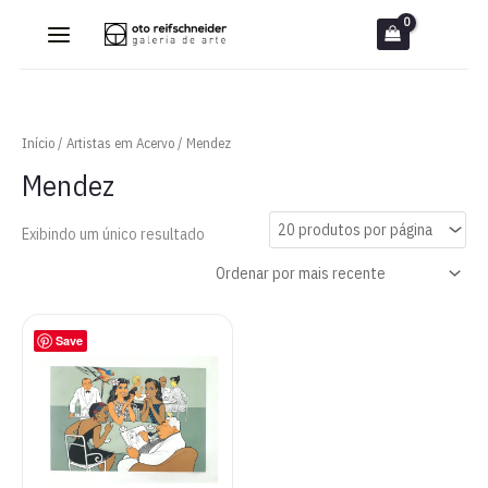
Ir
para
o
conteúdo
Início
/
Artistas em Acervo
/ Mendez
Mendez
Exibindo um único resultado
Save