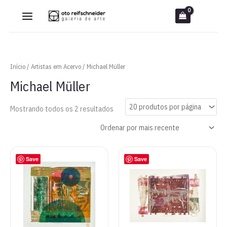
Ir
para
o
conteúdo
Início
/
Artistas em Acervo
/ Michael Müller
Michael Müller
Classificado
Mostrando todos os 2 resultados
por
mais
recente
Save
Save