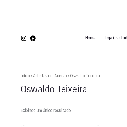
Ir
para
o
conteúdo
Home
Loja (ver tu
Início
/
Artistas em Acervo
/ Oswaldo Teixeira
Oswaldo Teixeira
Exibindo um único resultado