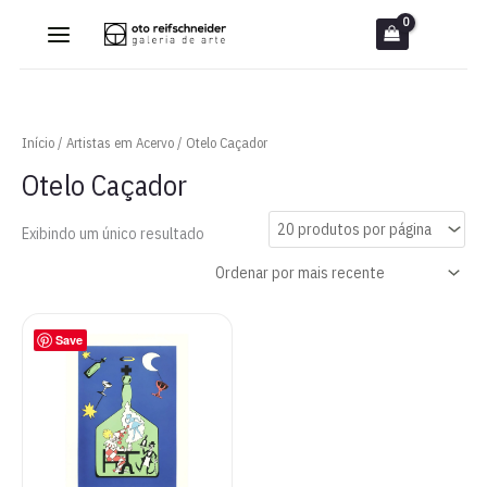
Ir
para
o
conteúdo
Início
/
Artistas em Acervo
/ Otelo Caçador
Otelo Caçador
Exibindo um único resultado
Save