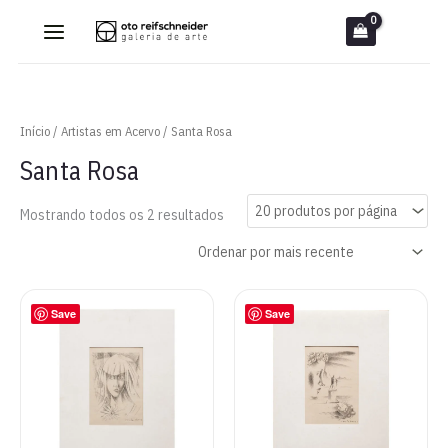
Ir
para
o
conteúdo
Início
/
Artistas em Acervo
/ Santa Rosa
Santa Rosa
Classificado
Mostrando todos os 2 resultados
por
mais
recente
Save
Save