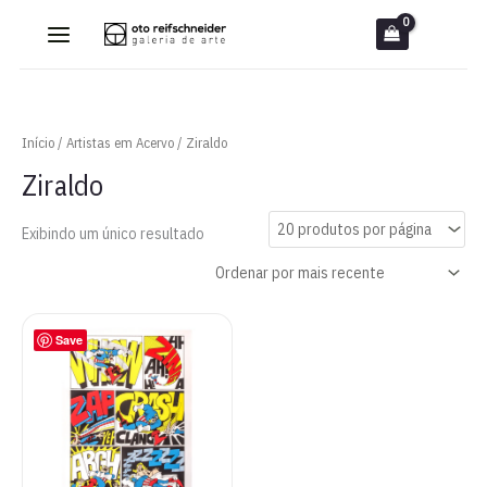
Ir
para
o
conteúdo
Início
/
Artistas em Acervo
/ Ziraldo
Ziraldo
Exibindo um único resultado
Save