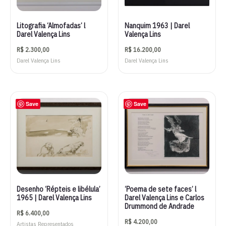
Litografia ‘Almofadas’ l
Nanquim 1963 | Darel
Darel Valença Lins
Valença Lins
R$
2.300,00
R$
16.200,00
Darel Valença Lins
Darel Valença Lins
Save
Save
Desenho ‘Répteis e libélula’
‘Poema de sete faces’ l
1965 | Darel Valença Lins
Darel Valença Lins e Carlos
Drummond de Andrade
R$
6.400,00
R$
4.200,00
Artistas Representados