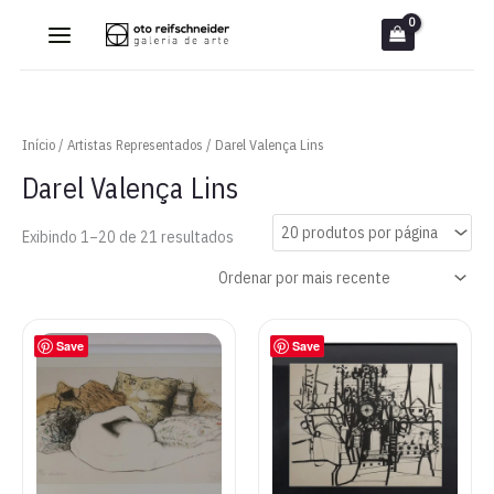
Ir
para
o
conteúdo
Início
/
Artistas Representados
/ Darel Valença Lins
Darel Valença Lins
Classificado
Exibindo 1–20 de 21 resultados
por
mais
recente
Save
Save