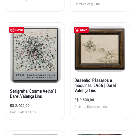
Darel Valença Lins
Save
Save
Desenho ‘Pássaros e
máquinas’ 1966 | Darel
Valença Lins
Serigrafia ‘Cosme Velho’ l
Darel Valença Lins
R$
9.800,00
R$
2.400,00
Artistas Representados
Darel Valença Lins