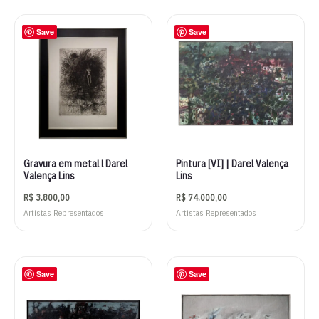
Save
Save
Gravura em metal l Darel
Pintura [VI] | Darel Valença
Valença Lins
Lins
R$
3.800,00
R$
74.000,00
Artistas Representados
Artistas Representados
Save
Save