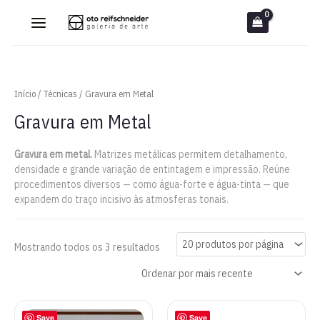
Ir
para
o
conteúdo
Início
/
Técnicas
/ Gravura em Metal
Gravura em Metal
Gravura em metal.
Matrizes metálicas permitem detalhamento,
densidade e grande variação de entintagem e impressão. Reúne
procedimentos diversos — como água-forte e água-tinta — que
expandem do traço incisivo às atmosferas tonais.
Classificado
Mostrando todos os 3 resultados
por
mais
recente
Save
Save