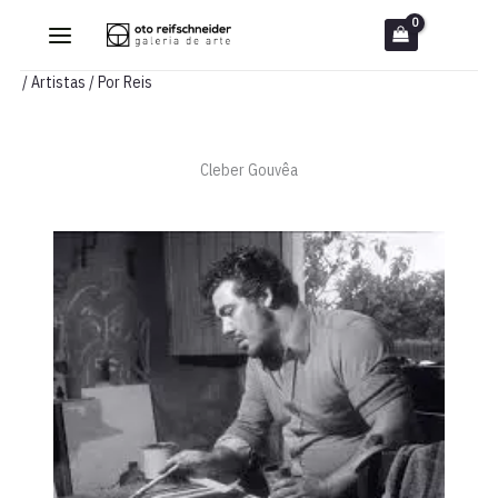
Ir
para
o
/
Artistas
/ Por
Reis
conteúdo
Cleber Gouvêa