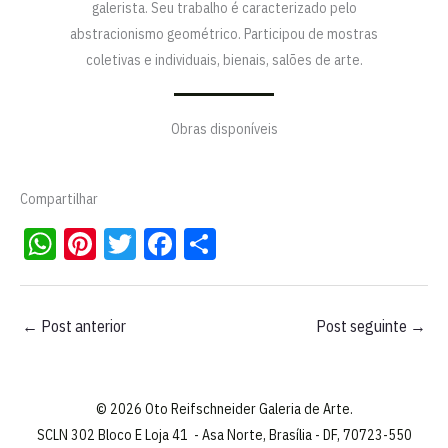
galerista. Seu trabalho é caracterizado pelo
abstracionismo geométrico. Participou de mostras
coletivas e individuais, bienais, salões de arte.
Obras disponíveis
Compartilhar
W
Pi
T
Fa
S
ha
nt
wi
ce
ha
ts
er
tt
bo
re
←
Post anterior
Post seguinte
→
A
es
er
ok
pp
t
© 2026 Oto Reifschneider Galeria de Arte.
SCLN 302 Bloco E Loja 41 - Asa Norte, Brasília - DF, 70723-550