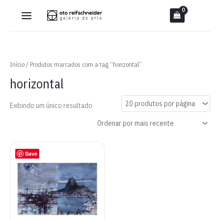
Ir
para
o
conteúdo
Início
/ Produtos marcados com a tag “horizontal”
horizontal
Exibindo um único resultado
Save