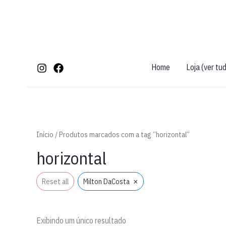
Ir
para
o
conteúdo
Home
Loja (ver tu
Início
/ Produtos marcados com a tag “horizontal”
horizontal
×
Reset all
Milton DaCosta
Exibindo um único resultado