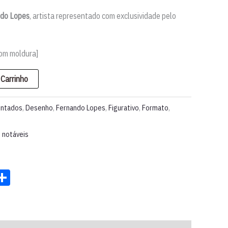
do Lopes
, artista representado com exclusividade pelo
com moldura]
 Carrinho
entados
,
Desenho
,
Fernando Lopes
,
Figurativo
,
Formato
,
 notáveis
st
ter
acebook
Share