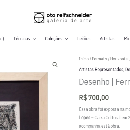
do)
Técnicas
Coleções
Leilões
Artistas
Mi
Início
/
Formato
/
Horizontal
Artistas Representados
,
De
Desenho | Fer
R$
700,00
Essa obra foi exposta na m
Lopes
– Caixa Cultural em 
acompanha está obra.