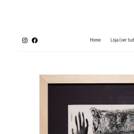
Ir
para
o
conteúdo
Home
Loja (ver tu