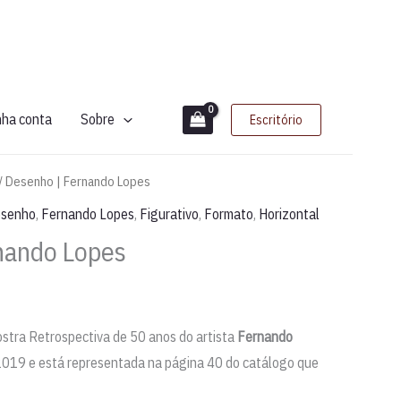
nha conta
Sobre
Escritório
/ Desenho | Fernando Lopes
senho
,
Fernando Lopes
,
Figurativo
,
Formato
,
Horizontal
nando Lopes
ostra Retrospectiva de 50 anos do artista
Fernando
2019 e está representada na página 40 do catálogo que