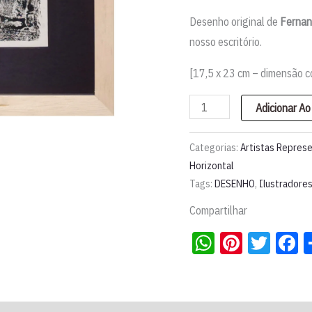
Desenho original de
Fernan
nosso escritório.
[17,5 x 23 cm – dimensão 
Desenho
Adicionar Ao
|
Fernando
Categorias:
Artistas Repres
Lopes
Horizontal
Tags:
DESENHO
,
Ilustradores
quantidade
Compartilhar
WhatsApp
Pintere
Twit
F