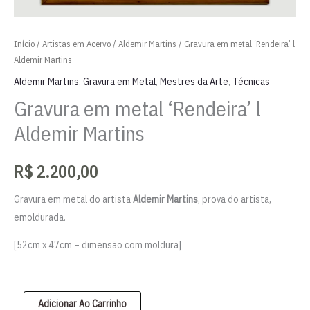
Início
/
Artistas em Acervo
/
Aldemir Martins
/ Gravura em metal ‘Rendeira’ l
Aldemir Martins
Aldemir Martins
,
Gravura em Metal
,
Mestres da Arte
,
Técnicas
Gravura em metal ‘Rendeira’ l
Aldemir Martins
R$
2.200,00
Gravura em metal do artista
Aldemir Martins
, prova do artista,
emoldurada.
[52cm x 47cm – dimensão com moldura]
Gravura
Adicionar Ao Carrinho