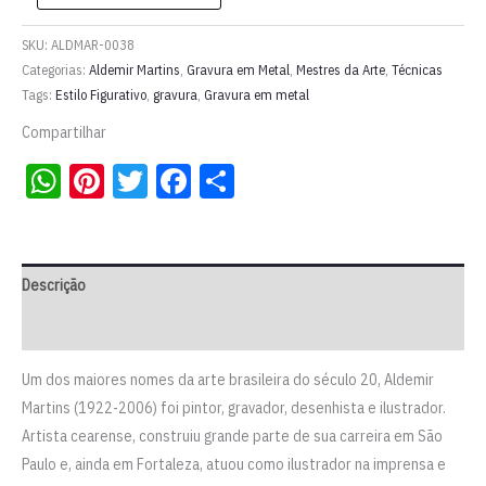
em
metal
SKU:
ALDMAR-0038
'Rendeira'
Categorias:
Aldemir Martins
,
Gravura em Metal
,
Mestres da Arte
,
Técnicas
Tags:
Estilo Figurativo
,
gravura
,
Gravura em metal
l
Aldemir
Compartilhar
Martins
WhatsApp
Pinterest
Twitter
Facebook
Share
quantidade
Descrição
Informação adicional
Um dos maiores nomes da arte brasileira do século 20, Aldemir
Martins (1922-2006) foi pintor, gravador, desenhista e ilustrador.
Artista cearense, construiu grande parte de sua carreira em São
Paulo e, ainda em Fortaleza, atuou como ilustrador na imprensa e