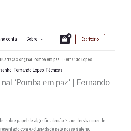
nha conta
Sobre
Escritório
 Ilustração original ‘Pomba em paz’ | Fernando Lopes
senho
,
Fernando Lopes
,
Técnicas
ginal ‘Pomba em paz’ | Fernando
ache sobre papel de algodão alemão Schoellershammer de
presentado com exclusividade pela nossa galeria.