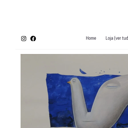
Ir
para
o
conteúdo
Home
Loja (ver tu