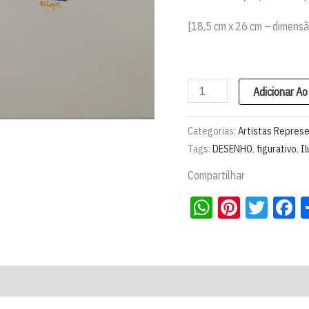
[18,5 cm x 26 cm – dimensã
Ilustração
Adicionar Ao
original
'Pomba
Categorias:
Artistas Repres
em
Tags:
DESENHO
,
figurativo
,
I
paz'
Compartilhar
|
WhatsApp
Pintere
Twit
F
Fernando
Lopes
quantidade