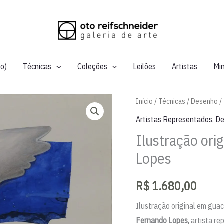
do)
Técnicas
Coleções
Leilões
Artistas
Mi
Início
/
Técnicas
/
Desenho
/
Artistas Representados
,
De
Ilustração ori
Lopes
R$
1.680,00
Ilustração original em gu
Fernando Lopes,
artista re