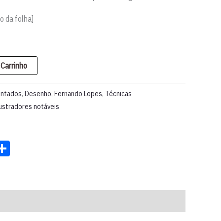
o da folha]
 Carrinho
entados
,
Desenho
,
Fernando Lopes
,
Técnicas
lustradores notáveis
st
ter
acebook
Share