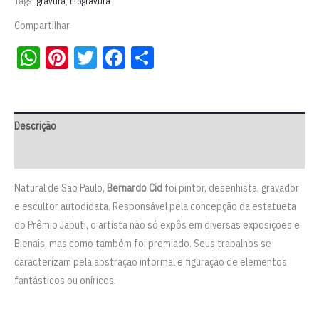
Tags:
gravura
,
litogravura
Bernardo
Compartilhar
Cid
WhatsApp
Pinterest
Twitter
Facebook
Share
quantidade
Descrição
Informação adicional
Natural de São Paulo,
Bernardo Cid
foi pintor, desenhista, gravador
e escultor autodidata. Responsável pela concepção da estatueta
do Prêmio Jabuti, o artista não só expôs em diversas exposições e
Bienais, mas como também foi premiado. Seus trabalhos se
caracterizam pela abstração informal e figuração de elementos
fantásticos ou oníricos.