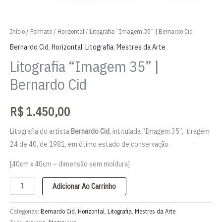
Início
/
Formato
/
Horizontal
/ Litografia “Imagem 35” | Bernardo Cid
Bernardo Cid
,
Horizontal
,
Litografia
,
Mestres da Arte
Litografia “Imagem 35” |
Bernardo Cid
R$
1.450,00
Litografia do artista
Bernardo Cid
, intitulada “Imagem 35”, tiragem
24 de 40, de 1981, em ótimo estado de conservação.
[
40cm x 40cm
– dimensão sem moldura]
Litografia
Adicionar Ao Carrinho
"Imagem
35"
Categorias:
Bernardo Cid
,
Horizontal
,
Litografia
,
Mestres da Arte
|