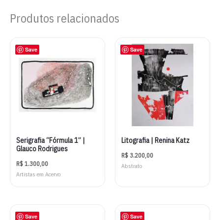
Produtos relacionados
Save
Save
Serigrafia “Fórmula 1” |
Litografia | Renina Katz
Glauco Rodrigues
R$
3.200,00
R$
1.300,00
Abstrato
Artistas em Acervo
Save
Save