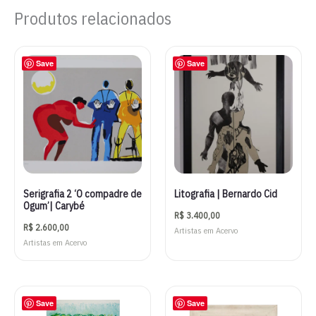
Produtos relacionados
Save
Save
Serigrafia 2 ‘O compadre de
Litografia | Bernardo Cid
Ogum’| Carybé
R$
3.400,00
R$
2.600,00
Artistas em Acervo
Artistas em Acervo
Save
Save