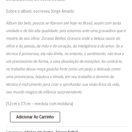
Sobre o álbum, escreveu Jorge Amado:
Álbum tão belo, poucos se fizeram até hoje no Brasil, assim com tanta
unidade e de tão alta qualidade, pois estamos ante uma gravadora que é
mestre de seu ofício: Zoravia Bettiol. Gravura onde a beleza nasce do
ofício e da poesia, da mão e do coração, da inteligência e do amor. Se a
técnica é primorosa, ela não limita, no entanto, o sentimento, não leva a
um preciosismo de forma, a uma dissolução de emoções. Ao contrário,
no trabalho dessa moça gaúcha forte como um peão a delicada como
uma provinciana, faladora e tímida, em seu trabalho o domínio da
técnica é instrumento para criar e aprofundar sua visão lírica da vida,
seu mundo mágico de infância surpreendente.
[52cm x 37cm – medida com moldura]
Xilogravura
Adicionar Ao Carrinho
'Namorados'
de
Categorias:
Artistas em Acervo
,
Zoravia Bettiol