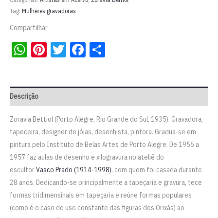
1969
Tag:
Mulheres gravadoras
|
Compartilhar
Zoravia
WhatsApp
Pinterest
Twitter
Facebook
Share
Bettiol
quantidade
Descrição
Zoravia Bettiol (Porto Alegre, Rio Grande do Sul, 1935). Gravadora,
tapeceira, designer de jóias, desenhista, pintora. Gradua-se em
pintura pelo Instituto de Belas Artes de Porto Alegre. De 1956 a
1957 faz aulas de desenho e xilogravura no ateliê do
escultor
Vasco Prado (1914-1998)
, com quem foi casada durante
28 anos. Dedicando-se principalmente a tapeçaria e gravura, tece
formas tridimensinais em tapeçaria e reúne formas populares
(como é o caso do uso constante das figuras dos Orixás) ao