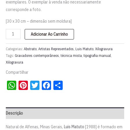
exemplares. O exemplar à venda não necessariamente
corresponde a foto.
[30 x 30 cm – dimensão sem moldura]
Xilogravura
Adicionar Ao Carrinho
"Série
Experimentos
Categorias:
Abstrato
,
Artistas Representados
,
Luis Matuto
,
Xilogravura
Tipográficos"
Tags:
Gravadores contemporâneos
,
técnica mista
,
tipografia manual
,
Xilogravura
|
Luis
Compartilhar
Matuto
WhatsApp
Pinterest
Twitter
Facebook
Share
quantidade
Descrição
Natural de Alfenas, Minas Gerais,
Luis Matuto
[1988] é formado em