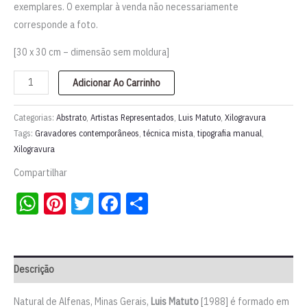
exemplares. O exemplar à venda não necessariamente
corresponde a foto.
[30 x 30 cm – dimensão sem moldura]
Xilogravura
Adicionar Ao Carrinho
"Série
Experimentos
Categorias:
Abstrato
,
Artistas Representados
,
Luis Matuto
,
Xilogravura
Tipográficos"
Tags:
Gravadores contemporâneos
,
técnica mista
,
tipografia manual
,
Xilogravura
|
Luis
Compartilhar
Matuto
WhatsApp
Pinterest
Twitter
Facebook
Share
quantidade
Descrição
Natural de Alfenas, Minas Gerais,
Luis Matuto
[1988] é formado em