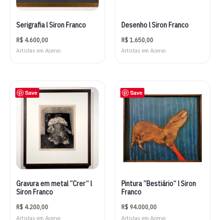
Serigrafia l Siron Franco
Desenho l Siron Franco
R$
4.600,00
R$
1.650,00
Artistas em Acervo
Artistas em Acervo
Save
Save
Gravura em metal “Crer” l
Pintura “Bestiário” l Siron
Siron Franco
Franco
R$
4.200,00
R$
94.000,00
Artistas em Acervo
Artistas em Acervo