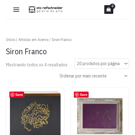
Ir
para
o
conteúdo
Início
/
Artistas em Acervo
/ Siron Franco
Siron Franco
Classificado
Mostrando todos os 4 resultados
por
mais
recente
Save
Save