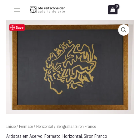
Ir
para
o
Save
conteúdo
Início
/
Formato
/
Horizontal
/ Serigrafia l Siron Franco
Artistas em Acervo
,
Formato
,
Horizontal
,
Siron Franco