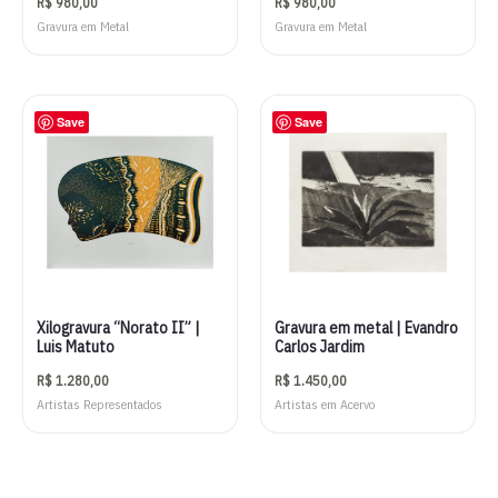
R$
980,00
R$
980,00
Gravura em Metal
Gravura em Metal
Save
Save
Xilogravura “Norato II” |
Gravura em metal | Evandro
Luis Matuto
Carlos Jardim
R$
1.280,00
R$
1.450,00
Artistas Representados
Artistas em Acervo