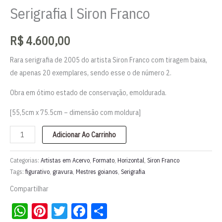
Serigrafia l Siron Franco
R$
4.600,00
Rara serigrafia de 2005 do artista Siron Franco com tiragem baixa,
de apenas 20 exemplares, sendo esse o de número 2.
Obra em ótimo estado de conservação, emoldurada.
[55,5cm x 75.5cm – dimensão com moldura]
Serigrafia
Adicionar Ao Carrinho
l
Siron
Categorias:
Artistas em Acervo
,
Formato
,
Horizontal
,
Siron Franco
Franco
Tags:
figurativo
,
gravura
,
Mestres goianos
,
Serigrafia
quantidade
Compartilhar
WhatsApp
Pinterest
Twitter
Facebook
Share