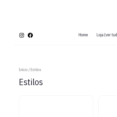
Ir
para
o
conteúdo
Home
Loja (ver tu
Início
/ Estilos
Estilos