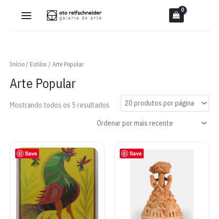
Ir
para
o
conteúdo
Início
/
Estilos
/ Arte Popular
Arte Popular
Classificado
Mostrando todos os 5 resultados
por
mais
recente
Save
Save