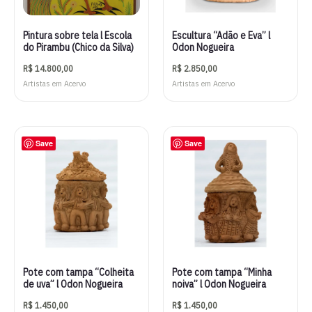
Pintura sobre tela l Escola
Escultura “Adão e Eva” l
do Pirambu (Chico da Silva)
Odon Nogueira
R$
14.800,00
R$
2.850,00
Artistas em Acervo
Artistas em Acervo
Save
Save
Pote com tampa “Colheita
Pote com tampa “Minha
de uva” l Odon Nogueira
noiva” l Odon Nogueira
R$
1.450,00
R$
1.450,00