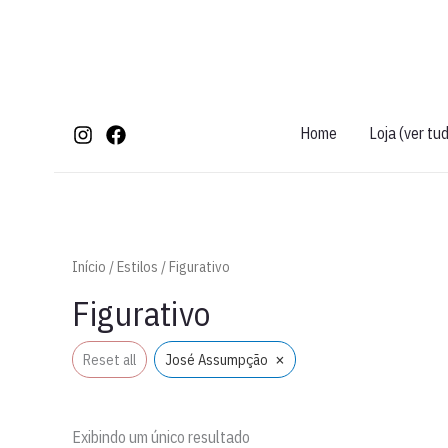
Ir
para
o
conteúdo
Home
Loja (ver tu
Início
/
Estilos
/ Figurativo
Figurativo
×
Reset all
José Assumpção
Exibindo um único resultado