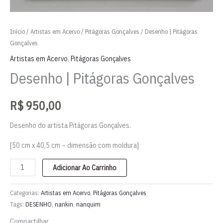
Início
/
Artistas em Acervo
/
Pitágoras Gonçalves
/ Desenho | Pitágoras
Gonçalves
Artistas em Acervo
,
Pitágoras Gonçalves
Desenho | Pitágoras Gonçalves
R$
950,00
Desenho do artista Pitágoras Gonçalves.
[50 cm x 40,5 cm – dimensão com moldura]
Desenho
Adicionar Ao Carrinho
|
Pitágoras
Categorias:
Artistas em Acervo
,
Pitágoras Gonçalves
Gonçalves
Tags:
DESENHO
,
nankin
,
nanquim
quantidade
Compartilhar