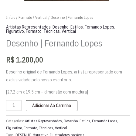
Início
/
Formato
/
Vertical
/ Desenho | Fernando Lopes
Artistas Representados
,
Desenho
,
Estilos
,
Fernando Lopes
,
Figurativo
,
Formato
,
Técnicas
,
Vertical
Desenho | Fernando Lopes
R$
1.200,00
Desenho original de Fernando Lopes, artista representado com
exclusividade pelo nosso escritório.
[27,2 cm x 19,5 cm – dimensão com moldura]
Desenho
Adicionar Ao Carrinho
|
Fernando
Categorias:
Artistas Representados
,
Desenho
,
Estilos
,
Fernando Lopes
,
Lopes
Figurativo
,
Formato
,
Técnicas
,
Vertical
Tags:
DESENHO
,
figurativo
,
Ilustradores notáveis
quantidade