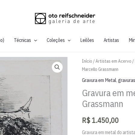
do)
Técnicas
Coleções
Leilões
Artistas
Mi
Início
/
Artistas em Acervo
/
Marcello Grassmann
Gravura em Metal
,
gravura
Gravura em me
Grassmann
R$
1.450,00
Gravura em metal do artist