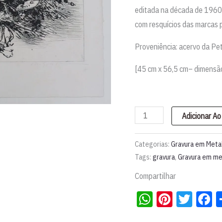
editada na década de 1960
com resquícios das marcas 
Proveniência: acervo da Pet
[
45 cm x 56,5 cm
– dimensã
Gravura
Adicionar Ao
em
metal
Categorias:
Gravura em Meta
anos
Tags:
gravura
,
Gravura em me
1960
Compartilhar
(3)|
WhatsApp
Pintere
Twit
F
Marcello
Grassmann