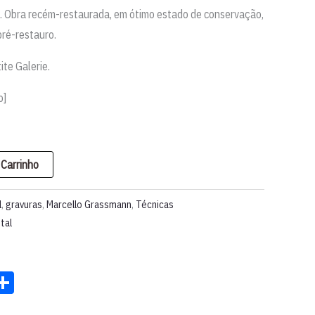
. Obra recém-restaurada, em ótimo estado de conservação,
pré-restauro.
ite Galerie.
o]
 Carrinho
l
,
gravuras
,
Marcello Grassmann
,
Técnicas
tal
st
ter
acebook
Share