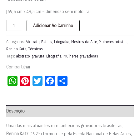
[69,5 cm x 49,5 cm – dimensão sem moldura]
Litografia
Adicionar Ao Carrinho
"Desdobramento
II"
Categorias:
Abstrato
,
Estilos
,
Litografia
,
Mestres da Arte
,
Mulheres artistas
,
|
Renina Katz
,
Técnicas
Tags:
abstrato
,
gravura
,
Litografia
,
Mulheres gravadoras
Renina
Katz
Compartilhar
quantidade
WhatsApp
Pinterest
Twitter
Facebook
Share
Descrição
Uma das mais atuantes e reconhecidas gravadoras brasileiras,
Renina Katz
(1925) formou-se pela Escola Nacional de Belas Artes,