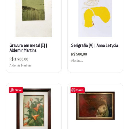
Gravura em metal [I] |
Serigrafia [V] | Anna Letycia
Aldemir Martins
R$
580,00
R$
1.900,00
Abstrato
Aldemir Martins
Save
Save