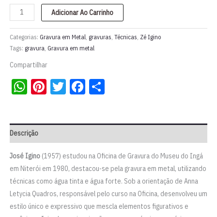
Gravura
Adicionar Ao Carrinho
em
metal
Categorias:
Gravura em Metal
,
gravuras
,
Técnicas
,
Zé Igino
de
Tags:
gravura
,
Gravura em metal
1985
Compartilhar
|
WhatsApp
Pinterest
Twitter
Facebook
Share
Zé
Igino
quantidade
Descrição
José Igino
(1957) estudou na Oficina de Gravura do Museu do Ingá
em Niterói em 1980, destacou-se pela gravura em metal, utilizando
técnicas como água tinta e água forte. Sob a orientação de Anna
Letycia Quadros, responsável pelo curso na Oficina, desenvolveu um
estilo único e expressivo que mescla elementos figurativos e