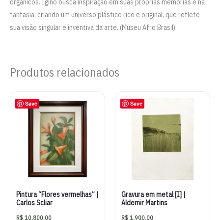
orgânicos. Igino busca inspiração em suas próprias memórias e na
fantasia, criando um universo plástico rico e original, que reflete
sua visão singular e inventiva da arte. (Museu Afro Brasil)
Produtos relacionados
Save
Save
Pintura “Flores vermelhas” |
Gravura em metal [I] |
Carlos Scliar
Aldemir Martins
R$
10.800,00
R$
1.900,00