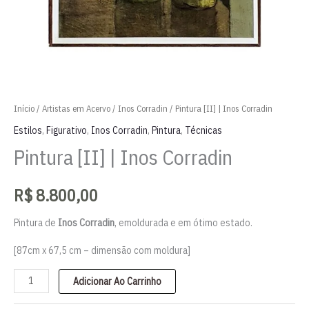
Início
/
Artistas em Acervo
/
Inos Corradin
/ Pintura [II] | Inos Corradin
Estilos
,
Figurativo
,
Inos Corradin
,
Pintura
,
Técnicas
Pintura [II] | Inos Corradin
R$
8.800,00
Pintura de
Inos Corradin
, emoldurada e em ótimo estado.
[87cm x 67,5 cm – dimensão com moldura]
Pintura
Adicionar Ao Carrinho
[II]