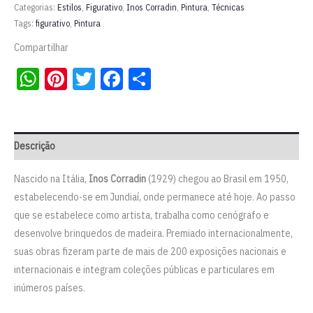
|
Categorias:
Estilos
,
Figurativo
,
Inos Corradin
,
Pintura
,
Técnicas
Inos
Tags:
figurativo
,
Pintura
Corradin
Compartilhar
quantidade
WhatsApp
Pinterest
Twitter
Facebook
Share
Descrição
Nascido na Itália,
Inos Corradin
(1929) chegou ao Brasil em 1950,
estabelecendo-se em Jundiaí, onde permanece até hoje. Ao passo
que se estabelece como artista, trabalha como cenógrafo e
desenvolve brinquedos de madeira. Premiado internacionalmente,
suas obras fizeram parte de mais de 200 exposições nacionais e
internacionais e integram coleções públicas e particulares em
inúmeros países.