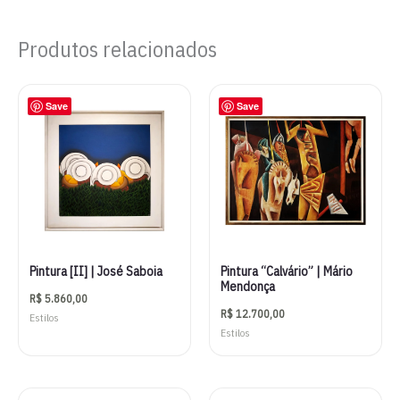
Produtos relacionados
Save
Save
Pintura [II] | José Saboia
Pintura “Calvário” | Mário
Mendonça
R$
5.860,00
R$
12.700,00
Estilos
Estilos