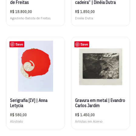
de Freitas
cadeira” | Dinéia Dutra
R$
18.800,00
R$
1.850,00
Agostinho Batista de Freitas
Dinéia Dutra
Save
Save
Serigrafia [IV] | Anna
Gravura em metal | Evandro
Letycia
Carlos Jardim
R$
580,00
R$
1.450,00
Abstrato
Artistas em Acervo