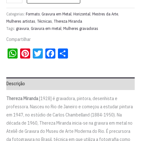
em
metal
Categorias:
Formato
,
Gravura em Metal
,
Horizontal
,
Mestres da Arte
,
"Escadaria
Mulheres artistas
,
Técnicas
,
Thereza Miranda
Tags:
gravura
,
Gravura em metal
,
Mulheres gravadoras
em
Santa
Compartilhar
Tereza
WhatsApp
Pinterest
Twitter
Facebook
Share
-
Rio
de
Janeiro"
Descrição
|
Thereza
Thereza Miranda
[1928] é gravadora, pintora, desenhista e
Miranda
professora. Nasceu no Rio de Janeiro e começou a estudar pintura
quantidade
em 1947, no estúdio de Carlos Chambelland (1884-1950). Na
década de 1960, Thereza Miranda inicia-se na gravura em metal no
Ateliê de Gravura do Museu de Arte Moderna do Rio. É precursora
da fotogravura no Brasil, técnica em que utiliza a fotografia como