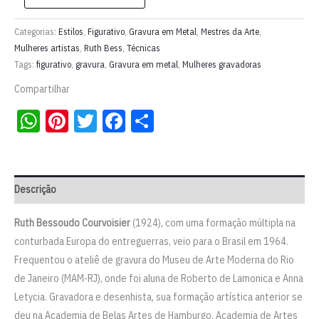
em
metal
Categorias:
Estilos
,
Figurativo
,
Gravura em Metal
,
Mestres da Arte
,
|
Mulheres artistas
,
Ruth Bess
,
Técnicas
Tags:
figurativo
,
gravura
,
Gravura em metal
,
Mulheres gravadoras
Ruth
Bess
Compartilhar
quantidade
WhatsApp
Pinterest
Twitter
Facebook
Share
Descrição
Ruth Bessoudo Courvoisier
(1924), com uma formação múltipla na
conturbada Europa do entreguerras, veio para o Brasil em 1964.
Frequentou o ateliê de gravura do Museu de Arte Moderna do Rio
de Janeiro (MAM-RJ), onde foi aluna de Roberto de Lamonica e Anna
Letycia. Gravadora e desenhista, sua formação artística anterior se
deu na Academia de Belas Artes de Hamburgo, Academia de Artes