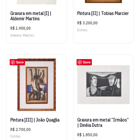
Gravura em metal [I] |
Pintura [II] | Tobias Marcier
Aldemir Martins
R$
3.200,00
R$
1.900,00
Estilos
Aldemir Martins
Save
Save
Pintura [III] | João Quaglia
Gravura em metal “Irmãos”
| Dinéia Dutra
R$
2.700,00
R$
1.850,00
Estilos