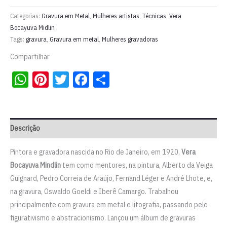
em
metal
Categorias:
Gravura em Metal
,
Mulheres artistas
,
Técnicas
,
Vera
[II]
Bocayuva Midlin
Tags:
gravura
,
Gravura em metal
,
Mulheres gravadoras
|
Vera
Compartilhar
Bocayuva
WhatsApp
Pinterest
Twitter
Facebook
Share
Mindlin
quantidade
Descrição
Pintora e gravadora nascida no Rio de Janeiro, em 1920,
Vera
Bocayuva Mindlin
tem como mentores, na pintura, Alberto da Veiga
Guignard, Pedro Correia de Araújo, Fernand Léger e André Lhote, e,
na gravura, Oswaldo Goeldi e Iberê Camargo. Trabalhou
principalmente com gravura em metal e litografia, passando pelo
figurativismo e abstracionismo. Lançou um álbum de gravuras