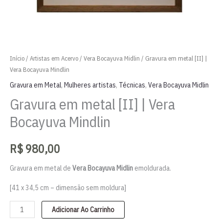
Início
/
Artistas em Acervo
/
Vera Bocayuva Midlin
/ Gravura em metal [II] |
Vera Bocayuva Mindlin
Gravura em Metal
,
Mulheres artistas
,
Técnicas
,
Vera Bocayuva Midlin
Gravura em metal [II] | Vera
Bocayuva Mindlin
R$
980,00
Gravura em metal de
Vera Bocayuva Midlin
emoldurada.
[41 x 34,5 cm – dimensão sem moldura]
Gravura
Adicionar Ao Carrinho