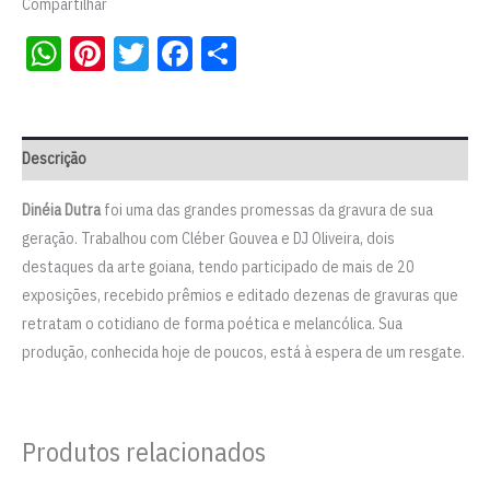
Compartilhar
quantidade
WhatsApp
Pinterest
Twitter
Facebook
Share
Descrição
Dinéia Dutra
foi uma das grandes promessas da gravura de sua
geração. Trabalhou com Cléber Gouvea e DJ Oliveira, dois
destaques da arte goiana, tendo participado de mais de 20
exposições, recebido prêmios e editado dezenas de gravuras que
retratam o cotidiano de forma poética e melancólica. Sua
produção, conhecida hoje de poucos, está à espera de um resgate.
Produtos relacionados