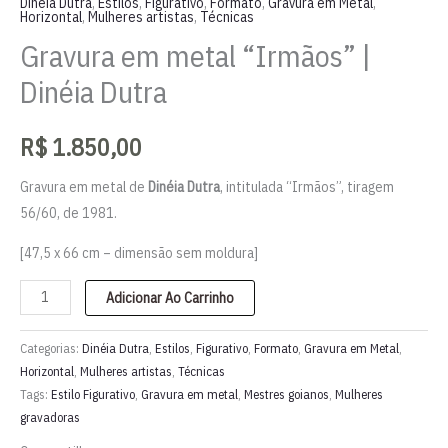
Dinéia Dutra
,
Estilos
,
Figurativo
,
Formato
,
Gravura em Metal
,
Horizontal
,
Mulheres artistas
,
Técnicas
Gravura em metal “Irmãos” |
Dinéia Dutra
R$
1.850,00
Gravura em metal de
Dinéia Dutra
, intitulada “Irmãos”, tiragem
56/60, de 1981.
[47,5 x 66 cm – dimensão sem moldura]
Gravura
Adicionar Ao Carrinho
em
metal
Categorias:
Dinéia Dutra
,
Estilos
,
Figurativo
,
Formato
,
Gravura em Metal
,
"Irmãos"
Horizontal
,
Mulheres artistas
,
Técnicas
Tags:
Estilo Figurativo
,
Gravura em metal
,
Mestres goianos
,
Mulheres
|
gravadoras
Dinéia
Dutra