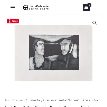
Ir
para
o
Save
conteúdo
Início
/
Formato
/
Horizontal
/ Gravura em metal “Irmãos” | Dinéia Dutra