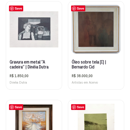
Save
Save
Gravura em metal “A
Óleo sobre tela [I] |
cadeira” | Dinéia Dutra
Bernardo Cid
R$
1.850,00
R$
38.000,00
Dinéia Dutra
Artistas em Acervo
Save
Save