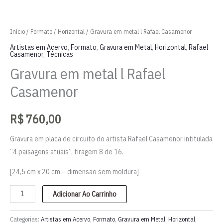
Início
/
Formato
/
Horizontal
/ Gravura em metal l Rafael Casamenor
Artistas em Acervo
,
Formato
,
Gravura em Metal
,
Horizontal
,
Rafael
Casamenor
,
Técnicas
Gravura em metal l Rafael
Casamenor
R$
760,00
Gravura em placa de circuito do artista Rafael Casamenor intitulada
“4 paisagens atuais”, tiragem 8 de 16.
[24,5 cm x 20 cm – dimensão sem moldura]
Gravura
Adicionar Ao Carrinho
em
metal
Categorias:
Artistas em Acervo
,
Formato
,
Gravura em Metal
,
Horizontal
,