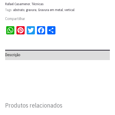
l
Rafael Casamenor
,
Técnicas
Tags:
abstrato
,
gravura
,
Gravura em metal
,
vertical
Rafael
Casamenor
Compartilhar
quantidade
WhatsApp
Pinterest
Twitter
Facebook
Share
Descrição
Produtos relacionados