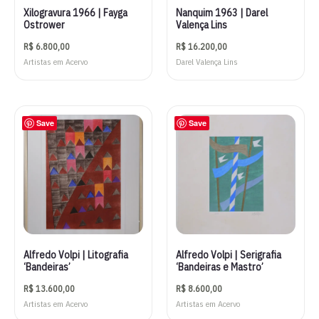
Xilogravura 1966 | Fayga
Nanquim 1963 | Darel
Ostrower
Valença Lins
R$
6.800,00
R$
16.200,00
Artistas em Acervo
Darel Valença Lins
Save
Save
Alfredo Volpi | Litografia
Alfredo Volpi | Serigrafia
‘Bandeiras’
‘Bandeiras e Mastro’
R$
13.600,00
R$
8.600,00
Artistas em Acervo
Artistas em Acervo