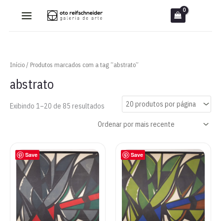
Ir
para
o
conteúdo
Início
/ Produtos marcados com a tag “abstrato”
abstrato
Classificado
Exibindo 1–20 de 85 resultados
por
mais
recente
Save
Save