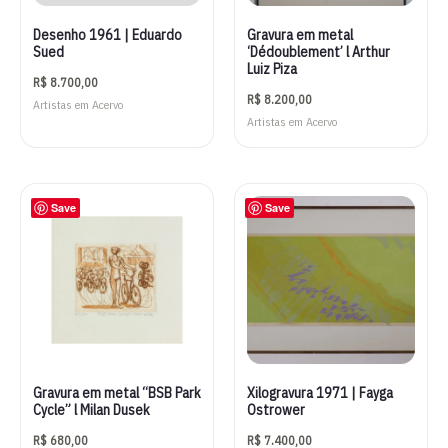
Desenho 1961 | Eduardo
Gravura em metal
Sued
‘Dédoublement’ l Arthur
Luiz Piza
R$
8.700,00
R$
8.200,00
Artistas em Acervo
Artistas em Acervo
Save
Save
Gravura em metal “BSB Park
Xilogravura 1971 | Fayga
Cycle” l Milan Dusek
Ostrower
R$
680,00
R$
7.400,00