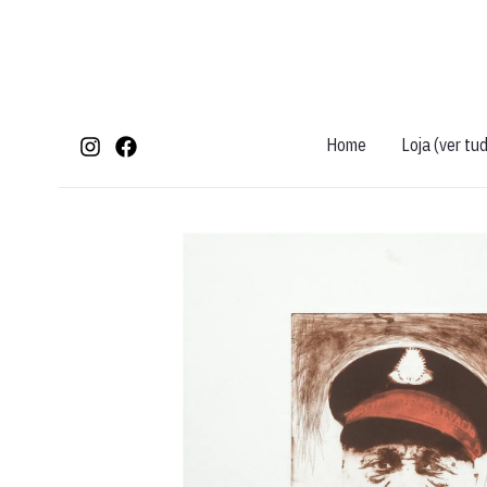
Ir
para
o
conteúdo
Home
Loja (ver tu