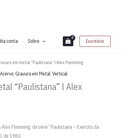
nha conta
Sobre
Escritório
ravura em metal “Paulistana” l Alex Flemming
 Acervo
,
Gravura em Metal
,
Vertical
al “Paulistana” l Alex
 Alex Flemming, da série “Paulistana – Exército da
0, de 1980.