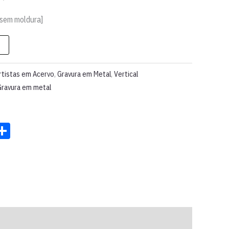
 sem moldura]
rtistas em Acervo
,
Gravura em Metal
,
Vertical
Gravura em metal
st
ter
acebook
Share