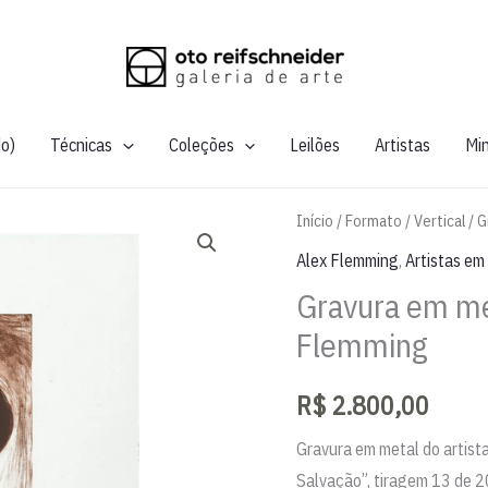
do)
Técnicas
Coleções
Leilões
Artistas
Mi
Início
/
Formato
/
Vertical
/ G
Alex Flemming
,
Artistas em
Gravura em met
Flemming
R$
2.800,00
Gravura em metal do artista
Salvação”, tiragem 13 de 2