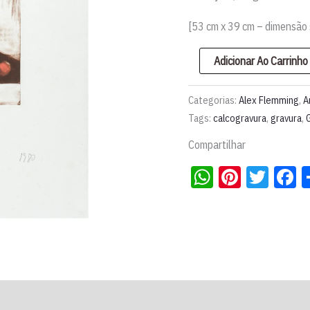
[53 cm x 39 cm – dimensão
Gravura
Adicionar Ao Carrinho
em
metal
Categorias:
Alex Flemming
,
A
"Paulistana"
Tags:
calcogravura
,
gravura
,
l
Compartilhar
Alex
WhatsApp
Pintere
Twit
F
Flemming
quantidade