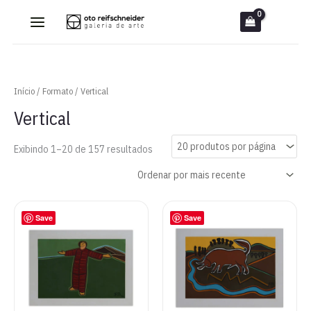
Ir
para
o
conteúdo
Início
/
Formato
/ Vertical
Vertical
Classificado
Exibindo 1–20 de 157 resultados
por
mais
recente
Save
Save