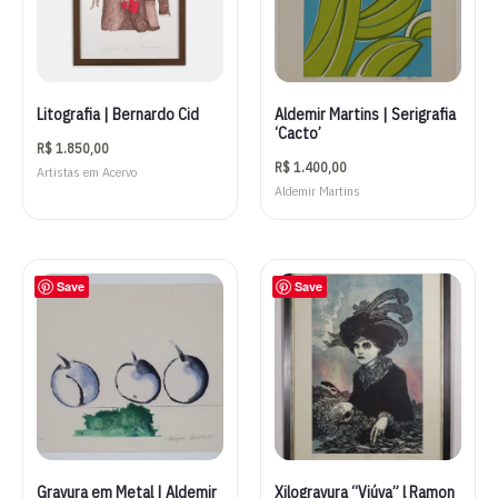
Litografia | Bernardo Cid
Aldemir Martins | Serigrafia
‘Cacto’
R$
1.850,00
R$
1.400,00
Artistas em Acervo
Aldemir Martins
Save
Save
Gravura em Metal | Aldemir
Xilogravura “Viúva” l Ramon