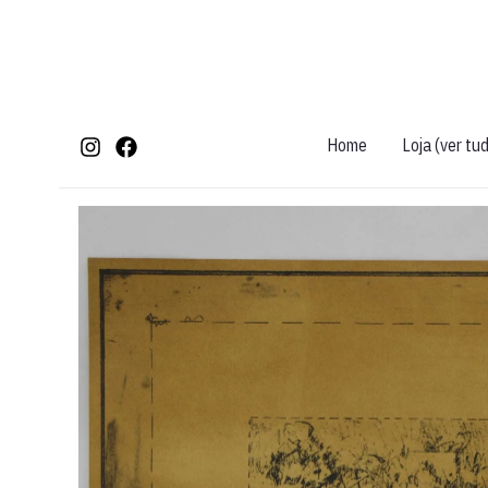
Ir
para
o
conteúdo
Home
Loja (ver tu