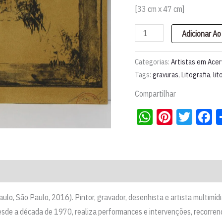
[33 cm x 47 cm]
Litografia
Adicionar Ao
l
Ivald
Categorias:
Artistas em Ace
Granato
Tags:
gravuras
,
Litografia
,
lit
quantidade
Compartilhar
WhatsApp
Pintere
Twit
F
ulo, São Paulo, 2016). Pintor, gravador, desenhista e artista multim
esde a década de 1970, realiza performances e intervenções, recorren