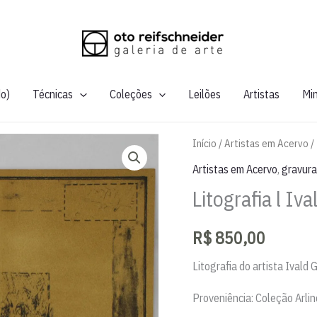
do)
Técnicas
Coleções
Leilões
Artistas
Mi
Início
/
Artistas em Acervo
/
Artistas em Acervo
,
gravura
Litografia l Iv
R$
850,00
Litografia do artista Ivald
Proveniência: Coleção Arli