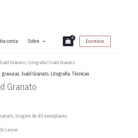
nha conta
Sobre
Escritório
Ivald Granato
/ Litografia l Ivald Granato
,
gravuras
,
Ivald Granato
,
Litografia
,
Técnicas
ald Granato
 Granato, tiragem de 40 exemplares.
ndo Leone