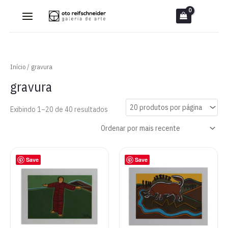
Ir
para
o
conteúdo
Início
/ gravura
gravura
Classificado
Exibindo 1–20 de 40 resultados
por
mais
recente
Save
Save