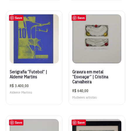
Save
Save
Serigrafia “Futebol” |
Gravura em metal
Aldemir Martins
“Esvoaçar” | Cristina
Carvalheira
R$
3.400,00
R$
640,00
Aldemir Martins
Mulheres artistas
Save
Save