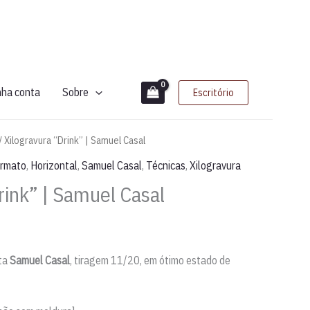
nha conta
Sobre
Escritório
/ Xilogravura “Drink” | Samuel Casal
rmato
,
Horizontal
,
Samuel Casal
,
Técnicas
,
Xilogravura
rink” | Samuel Casal
sta
Samuel Casal
, tiragem 11/20, em ótimo estado de