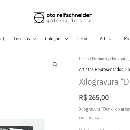
do)
Técnicas
Coleções
Leilões
Artistas
Mi
Início
/
Formato
/
Horizontal
Artistas Representados
,
Fo
Xilogravura “D
R$
265,00
Xilogravura “Drink” do arti
conservação.