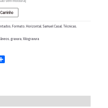
são sem moldura]
 Carrinho
entados
,
Formato
,
Horizontal
,
Samuel Casal
,
Técnicas
,
râneos
,
gravura
,
Xilogravura
st
ter
acebook
Share