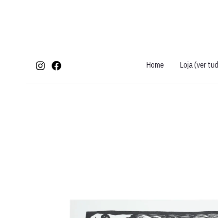
Ir
para
o
conteúdo
Home
Loja (ver tu