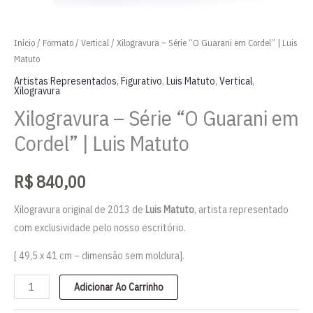
Início
/
Formato
/
Vertical
/ Xilogravura – Série “O Guarani em Cordel” | Luis
Matuto
Artistas Representados
,
Figurativo
,
Luis Matuto
,
Vertical
,
Xilogravura
Xilogravura – Série “O Guarani em
Cordel” | Luis Matuto
R$
840,00
Xilogravura original de 2013 de
Luis Matuto
, artista representado
com exclusividade pelo nosso escritório.
[ 49,5 x 41 cm – dimensão sem moldura].
Xilogravura
Adicionar Ao Carrinho
-