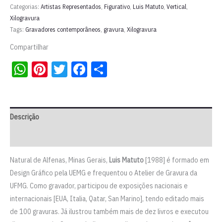
Série
Categorias:
Artistas Representados
,
Figurativo
,
Luis Matuto
,
Vertical
,
"O
Xilogravura
Tags:
Gravadores contemporâneos
,
gravura
,
Xilogravura
Guarani
em
Compartilhar
Cordel"
WhatsApp
Pinterest
Twitter
Facebook
Share
|
Luis
Matuto
quantidade
Descrição
Informação adicional
Natural de Alfenas, Minas Gerais,
Luis Matuto
[1988] é formado em
Design Gráfico pela UEMG e frequentou o Atelier de Gravura da
UFMG. Como gravador, participou de exposições nacionais e
internacionais [EUA, Italia, Qatar, San Marino], tendo editado mais
de 100 gravuras. Já ilustrou também mais de dez livros e executou