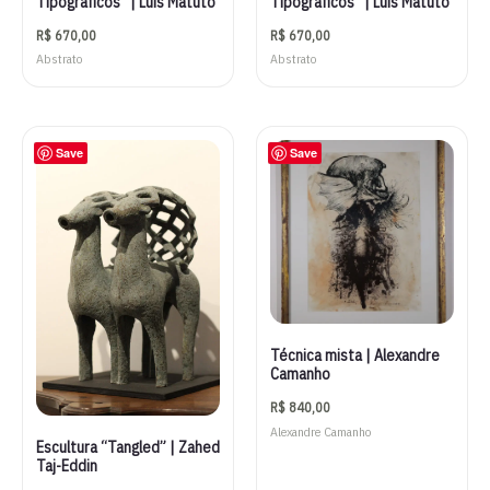
Tipográficos” | Luis Matuto
Tipográficos” | Luis Matuto
R$
670,00
R$
670,00
Abstrato
Abstrato
Save
Save
Técnica mista | Alexandre
Camanho
R$
840,00
Alexandre Camanho
Escultura “Tangled” | Zahed
Taj-Eddin