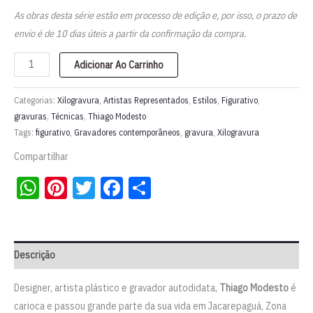
As obras desta série estão em processo de edição e, por isso, o prazo de
envio é de 10 dias úteis a partir da confirmação da compra.
Xilogravura
Adicionar Ao Carrinho
“Oferendas
para
Categorias:
Xilogravura
,
Artistas Representados
,
Estilos
,
Figurativo
,
uma
gravuras
,
Técnicas
,
Thiago Modesto
Tags:
figurativo
,
Gravadores contemporâneos
,
gravura
,
Xilogravura
aparição”
–
Compartilhar
série
WhatsApp
Pinterest
Twitter
Facebook
Share
“No
longe”
|
Thiago
Descrição
Modesto
quantidade
Designer, artista plástico e gravador autodidata,
Thiago Modesto
é
carioca e passou grande parte da sua vida em Jacarepaguá, Zona