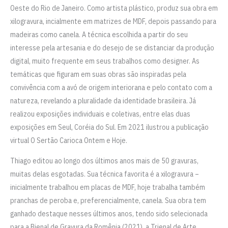
Oeste do Rio de Janeiro. Como artista plástico, produz sua obra em
xilogravura, incialmente em matrizes de MDF, depois passando para
madeiras como canela. A técnica escolhida a partir do seu
interesse pela artesania e do desejo de se distanciar da produção
digital, muito frequente em seus trabalhos como designer. As
temáticas que figuram em suas obras são inspiradas pela
convivência com a avó de origem interiorana e pelo contato com a
natureza, revelando a pluralidade da identidade brasileira. Já
realizou exposições individuais e coletivas, entre elas duas
exposições em Seul, Coréia do Sul. Em 2021 ilustrou a publicação
virtual O Sertão Carioca Ontem e Hoje.
Thiago editou ao longo dos últimos anos mais de 50 gravuras,
muitas delas esgotadas. Sua técnica favorita é a xilogravura –
inicialmente trabalhou em placas de MDF, hoje trabalha também
pranchas de peroba e, preferencialmente, canela. Sua obra tem
ganhado destaque nesses últimos anos, tendo sido selecionada
para a Bienal de Gravura da Romênia (2021), a Trienal de Arte