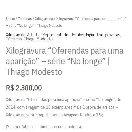
Início
/
Técnicas
/
Xilogravura
/ Xilogravura “Oferendas para uma aparição”
– série “No longe” | Thiago Modesto
Xilogravura
,
Artistas Representados
,
Estilos
,
Figurativo
,
gravuras
,
Técnicas
,
Thiago Modesto
Xilogravura “Oferendas para uma
aparição” – série “No longe” |
Thiago Modesto
R$
2.300,00
Xilogravura “Oferendas para uma aparição” – série “No longe”, de
2024, com tiragem de 10 exemplares mais 1 prova de artista. –
Xilogravura sobre papel japonês Awagami Kitakata 36g.
[72 cm x 64,5 cm – dimensão com moldura]